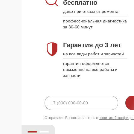
бесплатно
наши курьеры приедут в удобное
для вас время и привезут
даже при отказе от ремонта
устройство обратно, когда оно
будет готово
профессиональная диагностика
за 30-60 минут
Гарантия до 3 лет
Гарантия до 3 лет
на все виды работ и запчастей
на все виды работ и запчастей
гарантия оформляется письменно
гарантия оформляется
на все работы и запчасти
письменно на все работы и
запчасти
политикой конфиде
Отправляя, Вы соглашаетесь с
политикой конфиде