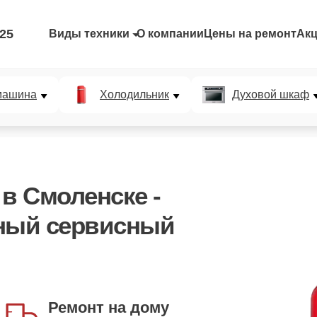
-25
Виды техники
О компании
Цены на ремонт
Ак
машина
Холодильник
Духовой шкаф
 в Смоленске -
ный сервисный
Запись на удобное
время
Ремонт на дому
вы выбираете - мы