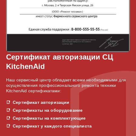
Сертификат авторизации СЦ
KitchenAid
Наш сервисный центр обладает всеми необходимыми для
осуществления профессионального ремонта техники
KitchenAid сертификатами:
Сертификат авторизации
Сертификаты на оборудование
Сертификаты на комплектующие
Сертификат у каждого специалиста