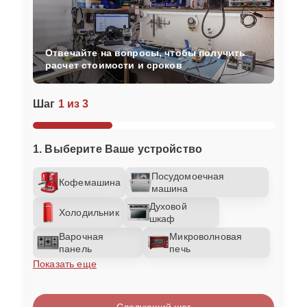
Отвечайте на вопросы, чтобы получить
расчет стоимости и сроков
Шаг
1 из 3
1. Выберите Ваше устройство
Посудомоечная
Кофемашина
машина
Духовой
Холодильник
шкаф
Варочная
Микроволновая
панель
печь
Показать еще
Следующий шаг