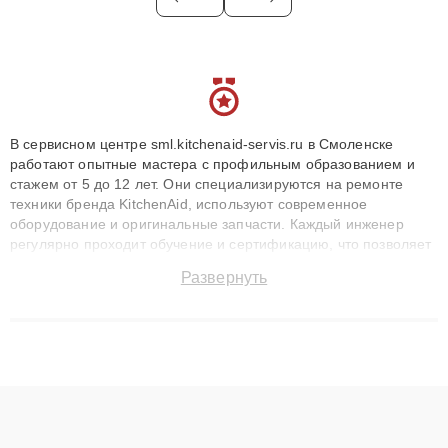
В сервисном центре sml.kitchenaid-servis.ru в Смоленске
работают опытные мастера с профильным образованием и
стажем от 5 до 12 лет. Они специализируются на ремонте
техники бренда KitchenAid, используют современное
оборудование и оригинальные запчасти. Каждый инженер
регулярно проходит обучение и сертификацию, что позволяет
быстро и точноdiagnostikировать поломки и восстанавливать
Развернуть
технику с сохранением гарантии до 3 лет. Наши мастера
решают сложные случаи: от замены матриц и материнских
плат до ремонта после залития и восстановления данных.
Благодаря высокой квалификации и ответственному подходу
клиенты получают быстрый, качественный ремонт и понятные
объяснения по результатам диагностики.