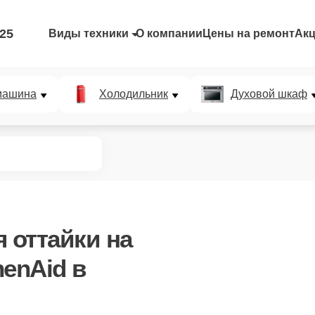
-25
Виды техники
О компании
Цены на ремонт
Ак
машина
Холодильник
Духовой шкаф
я оттайки
на
henAid в