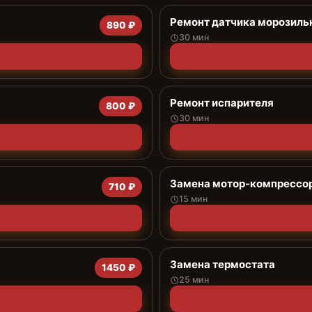
Ремонт датчика морозиль
890 ₽
30 мин
Ремонт испарителя
800 ₽
30 мин
Замена мотор-компрессо
710 ₽
15 мин
Замена термостата
1450 ₽
25 мин