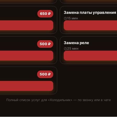
Замена платы управления 
650 ₽
15 мин
Замена реле
500 ₽
25 мин
500 ₽
Полный список услуг для «
Холодильник
» — по звонку или в чате