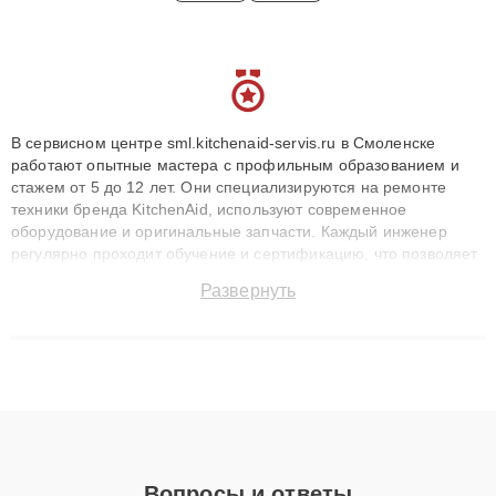
В сервисном центре sml.kitchenaid-servis.ru в Смоленске
работают опытные мастера с профильным образованием и
стажем от 5 до 12 лет. Они специализируются на ремонте
техники бренда KitchenAid, используют современное
оборудование и оригинальные запчасти. Каждый инженер
регулярно проходит обучение и сертификацию, что позволяет
быстро и точноdiagnostikировать поломки и восстанавливать
Развернуть
технику с сохранением гарантии до 3 лет. Наши мастера
решают сложные случаи: от замены матриц и материнских
плат до ремонта после залития и восстановления данных.
Благодаря высокой квалификации и ответственному подходу
клиенты получают быстрый, качественный ремонт и понятные
объяснения по результатам диагностики.
Вопросы и ответы