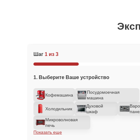
Эксп
Шаг
1 из 3
1. Выберите Ваше устройство
Посудомоечная
Кофемашина
машина
Духовой
Варо
Холодильник
шкаф
пане
Микроволновая
печь
Показать еще