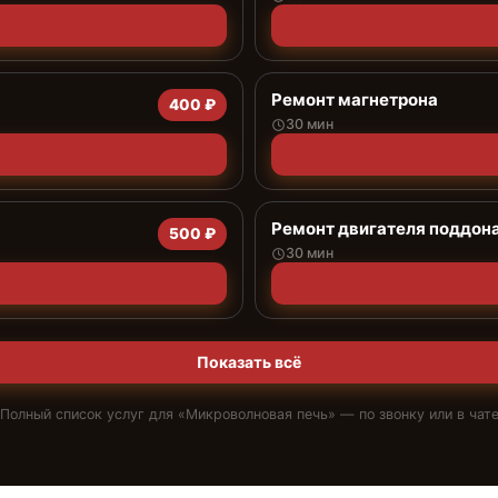
Ремонт магнетрона
400 ₽
30 мин
Ремонт двигателя поддон
500 ₽
30 мин
Показать всё
Полный список услуг для «
Микроволновая печь
» — по звонку или в чат