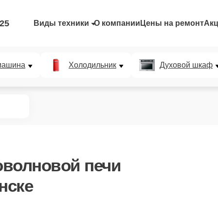
-25
Виды техники
О компании
Цены на ремонт
Ак
машина
Холодильник
Духовой шкаф
оволновой печи
нске