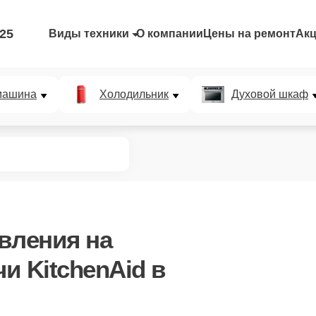
-25
Виды техники
О компании
Цены на ремонт
Ак
машина
Холодильник
Духовой шкаф
авления
на
и KitchenAid в