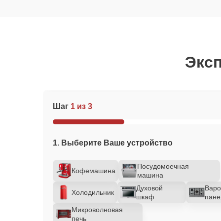
Эксп
Шаг
1 из 3
1. Выберите Ваше устройство
Посудомоечная
Кофемашина
машина
Духовой
Варо
Холодильник
шкаф
пане
Микроволновая
печь