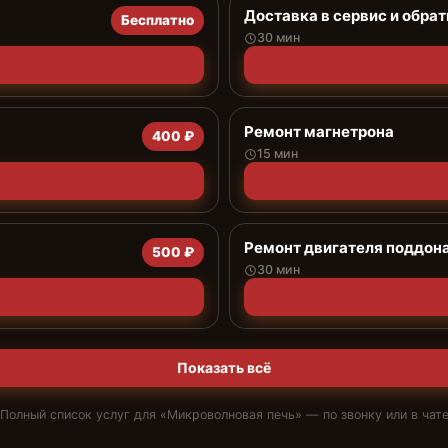
Доставка в сервис и обрат
Бесплатно
30 мин
Ремонт магнетрона
400 ₽
15 мин
Ремонт двигателя поддон
500 ₽
30 мин
Показать всё
Полный список услуг для «
Микроволновая печь
» — по звонку или в чат