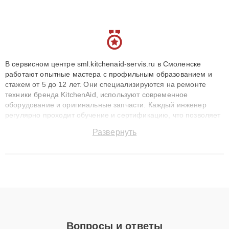
В сервисном центре sml.kitchenaid-servis.ru в Смоленске
работают опытные мастера с профильным образованием и
стажем от 5 до 12 лет. Они специализируются на ремонте
техники бренда KitchenAid, используют современное
оборудование и оригинальные запчасти. Каждый инженер
регулярно проходит обучение и сертификацию, что позволяет
быстро и точноdiagnostikировать поломки и восстанавливать
Развернуть
технику с сохранением гарантии до 3 лет. Наши мастера
решают сложные случаи: от замены матриц и материнских
плат до ремонта после залития и восстановления данных.
Благодаря высокой квалификации и ответственному подходу
клиенты получают быстрый, качественный ремонт и понятные
объяснения по результатам диагностики.
Вопросы и ответы