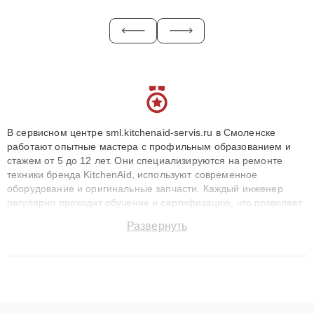
В сервисном центре sml.kitchenaid-servis.ru в Смоленске
работают опытные мастера с профильным образованием и
стажем от 5 до 12 лет. Они специализируются на ремонте
техники бренда KitchenAid, используют современное
оборудование и оригинальные запчасти. Каждый инженер
регулярно проходит обучение и сертификацию, что позволяет
быстро и точноdiagnostikировать поломки и восстанавливать
Развернуть
технику с сохранением гарантии до 3 лет. Наши мастера
решают сложные случаи: от замены матриц и материнских
плат до ремонта после залития и восстановления данных.
Благодаря высокой квалификации и ответственному подходу
клиенты получают быстрый, качественный ремонт и понятные
объяснения по результатам диагностики.