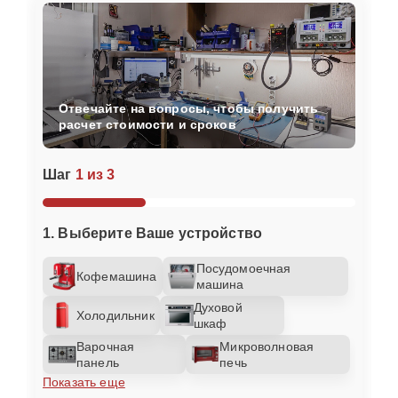
Отвечайте на вопросы, чтобы получить
расчет стоимости и сроков
Шаг
1 из 3
1. Выберите Ваше устройство
Посудомоечная
Кофемашина
машина
Духовой
Холодильник
шкаф
Варочная
Микроволновая
панель
печь
Показать еще