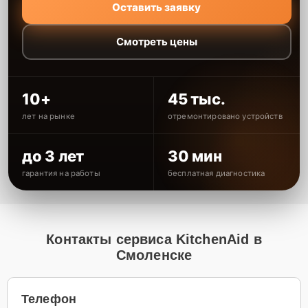
Оставить заявку
Смотреть цены
10+
45 тыс.
лет на рынке
отремонтировано устройств
до 3 лет
30 мин
гарантия на работы
бесплатная диагностика
Контакты сервиса KitchenAid в
Смоленске
Телефон