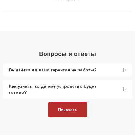
технику с сохранением гарантии до 3 лет. Наши мастера
решают сложные случаи: от замены матриц и материнских
плат до ремонта после залития и восстановления данных.
Благодаря высокой квалификации и ответственному подходу
клиенты получают быстрый, качественный ремонт и понятные
объяснения по результатам диагностики.
Вопросы и ответы
+
Выдаётся ли вами гарантия на работы?
Как узнать, когда моё устройство будет
+
готово?
Показать