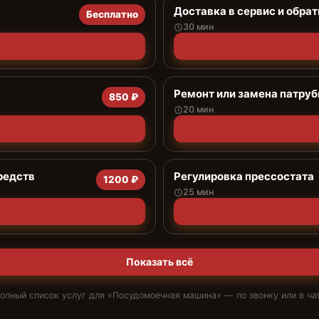
Доставка в сервис и обрат
Бесплатно
30 мин
Ремонт или замена патруб
850 ₽
20 мин
редств
Регулировка прессостата
1200 ₽
25 мин
Показать всё
олный список услуг для «
Посудомоечная машина
» — по звонку или в ча