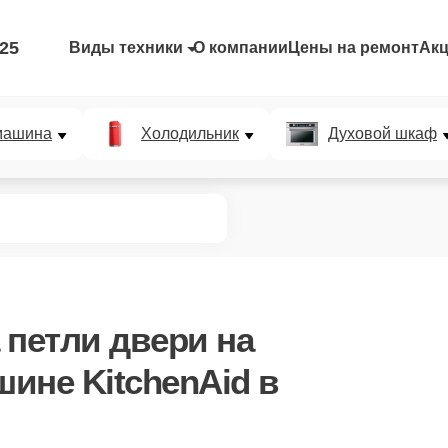
-25
Виды техники
О компании
Цены на ремонт
Ак
машина
Холодильник
Духовой шкаф
 петли двери
на
ине KitchenAid в