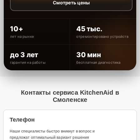
Смотреть цены
10+
45 тыс.
лет на рынке
отремонтировано устройств
до 3 лет
30 мин
гарантия на работы
бесплатная диагностика
Контакты сервиса KitchenAid в
Смоленске
Телефон
Наши специалисты быстро вникнут в вопрос и
предложат оптимальный вариант решения