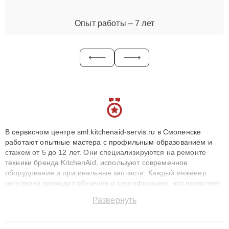
Опыт работы – 7 лет
В сервисном центре sml.kitchenaid-servis.ru в Смоленске
работают опытные мастера с профильным образованием и
стажем от 5 до 12 лет. Они специализируются на ремонте
техники бренда KitchenAid, используют современное
оборудование и оригинальные запчасти. Каждый инженер
регулярно проходит обучение и сертификацию, что позволяет
быстро и точноdiagnostikировать поломки и восстанавливать
Развернуть
технику с сохранением гарантии до 3 лет. Наши мастера
решают сложные случаи: от замены матриц и материнских
плат до ремонта после залития и восстановления данных.