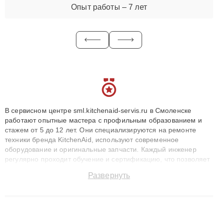
Опыт работы – 7 лет
В сервисном центре sml.kitchenaid-servis.ru в Смоленске
работают опытные мастера с профильным образованием и
стажем от 5 до 12 лет. Они специализируются на ремонте
техники бренда KitchenAid, используют современное
оборудование и оригинальные запчасти. Каждый инженер
регулярно проходит обучение и сертификацию, что позволяет
быстро и точноdiagnostikировать поломки и восстанавливать
Развернуть
технику с сохранением гарантии до 3 лет. Наши мастера
решают сложные случаи: от замены матриц и материнских
плат до ремонта после залития и восстановления данных.
Благодаря высокой квалификации и ответственному подходу
клиенты получают быстрый, качественный ремонт и понятные