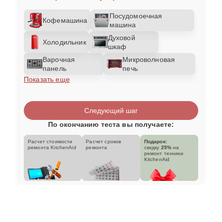
Посудомоечная
Кофемашина
машина
Духовой
Холодильник
шкаф
Варочная
Микроволновая
панель
печь
Показать еще
Следующий шаг
По окончанию теста вы получаете:
Расчет стоимости
Расчет сроков
Подарок:
ремонта KitchenAid
ремонта
скидку
25%
на
ремонт техники
KitchenAid