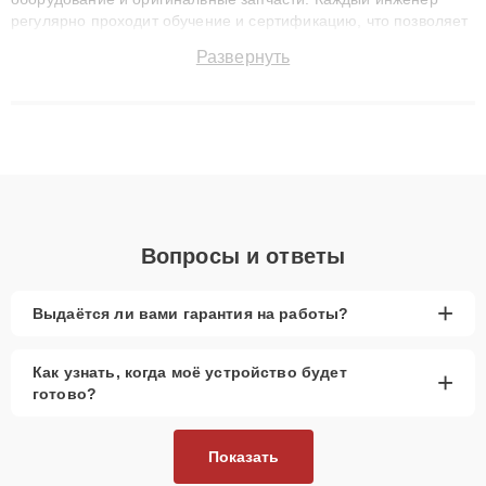
регулярно проходит обучение и сертификацию, что позволяет
быстро и точноdiagnostikировать поломки и восстанавливать
Развернуть
технику с сохранением гарантии до 3 лет. Наши мастера
решают сложные случаи: от замены матриц и материнских
плат до ремонта после залития и восстановления данных.
Благодаря высокой квалификации и ответственному подходу
клиенты получают быстрый, качественный ремонт и понятные
объяснения по результатам диагностики.
Вопросы и ответы
+
Выдаётся ли вами гарантия на работы?
Как узнать, когда моё устройство будет
+
готово?
Показать