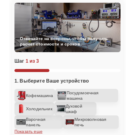
Отвечайте на вопросы, чтобы получить
расчет стоимости и сроков
Шаг
1 из 3
1. Выберите Ваше устройство
Посудомоечная
Кофемашина
машина
Духовой
Холодильник
шкаф
Варочная
Микроволновая
панель
печь
Показать еще