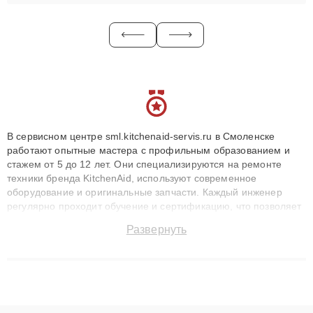
В сервисном центре sml.kitchenaid-servis.ru в Смоленске
работают опытные мастера с профильным образованием и
стажем от 5 до 12 лет. Они специализируются на ремонте
техники бренда KitchenAid, используют современное
оборудование и оригинальные запчасти. Каждый инженер
регулярно проходит обучение и сертификацию, что позволяет
быстро и точноdiagnostikировать поломки и восстанавливать
Развернуть
технику с сохранением гарантии до 3 лет. Наши мастера
решают сложные случаи: от замены матриц и материнских
плат до ремонта после залития и восстановления данных.
Благодаря высокой квалификации и ответственному подходу
клиенты получают быстрый, качественный ремонт и понятные
объяснения по результатам диагностики.