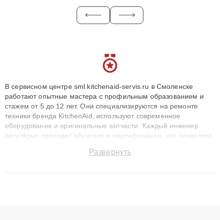
В сервисном центре sml.kitchenaid-servis.ru в Смоленске
работают опытные мастера с профильным образованием и
стажем от 5 до 12 лет. Они специализируются на ремонте
техники бренда KitchenAid, используют современное
оборудование и оригинальные запчасти. Каждый инженер
регулярно проходит обучение и сертификацию, что позволяет
быстро и точноdiagnostikировать поломки и восстанавливать
Развернуть
технику с сохранением гарантии до 3 лет. Наши мастера
решают сложные случаи: от замены матриц и материнских
плат до ремонта после залития и восстановления данных.
Благодаря высокой квалификации и ответственному подходу
клиенты получают быстрый, качественный ремонт и понятные
объяснения по результатам диагностики.