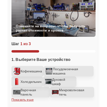
Отвечайте на вопросы, чтобы получить
расчет стоимости и сроков
Шаг
1 из 3
1. Выберите Ваше устройство
Посудомоечная
Кофемашина
машина
Духовой
Холодильник
шкаф
Варочная
Микроволновая
панель
печь
Показать еще