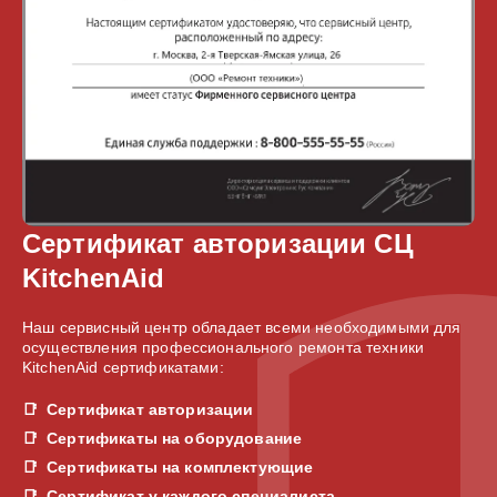
Сертификат авторизации СЦ
KitchenAid
Наш сервисный центр обладает всеми необходимыми для
осуществления профессионального ремонта техники
KitchenAid сертификатами:
Сертификат авторизации
Сертификаты на оборудование
Сертификаты на комплектующие
Сертификат у каждого специалиста